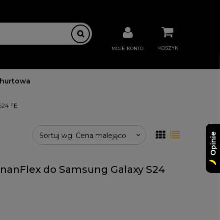
KOSZYK
MOJE KONTO
 hurtowa
S24 FE
Sortuj wg:
Cena malejąco
Opinie
nanFlex do Samsung Galaxy S24