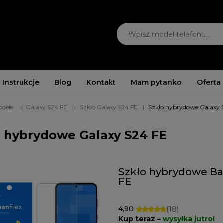
Instrukcje
Blog
Kontakt
Mam pytanko
Oferta
odele
Galaxy S24 FE
Szkło Galaxy S24 FE
Szkło hybrydowe Galaxy 
o hybrydowe Galaxy S24 FE
Szkło hybrydowe Ba
FE
4,90
(18)
Kup teraz –
wysyłka jutro!