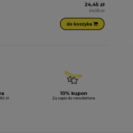
24,45 zł
24,95 zł
do koszyka
wa
10% kupon
90 zł
Za zapis do newslettera