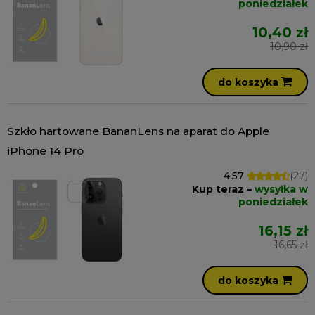
poniedziałek
10,40 zł
10,90 zł
do koszyka
Szkło hartowane BananLens na aparat do Apple
iPhone 14 Pro
4,57
(27)
Kup teraz –
wysyłka w
poniedziałek
16,15 zł
16,65 zł
do koszyka