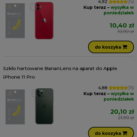
4,92
(15)
Kup teraz –
wysyłka w
poniedziałek
10,40 zł
10,90 zł
do koszyka
Szkło hartowane BananLens na aparat do Apple
iPhone 11 Pro
4,88
(15)
Kup teraz –
wysyłka w
poniedziałek
20,10 zł
21,90 zł
do koszyka