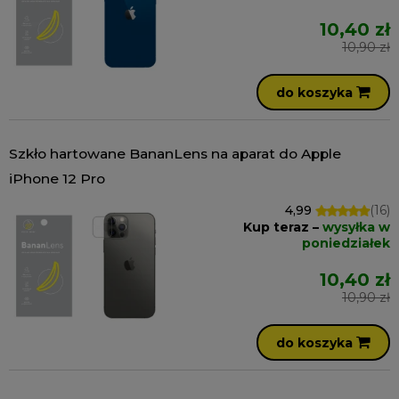
10,40 zł
10,90 zł
do koszyka
Szkło hartowane BananLens na aparat do Apple
iPhone 12 Pro
4,99
(16)
Kup teraz –
wysyłka w
poniedziałek
10,40 zł
10,90 zł
do koszyka