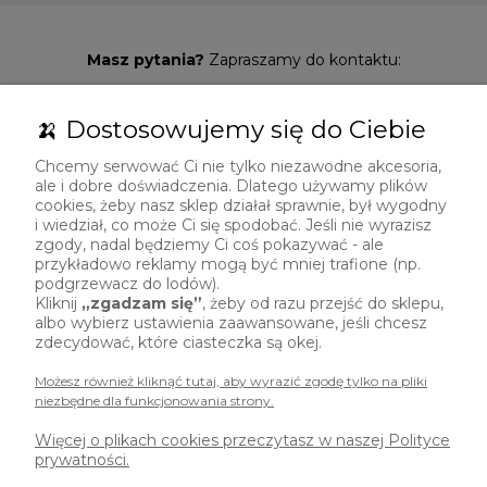
Masz pytania?
Zapraszamy do kontaktu:
729 492 307
🍌 Dostosowujemy się do Ciebie
sklep@polskibanan.pl
Chcemy serwować Ci nie tylko niezawodne akcesoria,
ale i dobre doświadczenia. Dlatego używamy plików
cookies, żeby nasz sklep działał sprawnie, był wygodny
i wiedział, co może Ci się spodobać. Jeśli nie wyrazisz
zgody, nadal będziemy Ci coś pokazywać - ale
przykładowo reklamy mogą być mniej trafione (np.
podgrzewacz do lodów).
Kliknij
„zgadzam się”
, żeby od razu przejść do sklepu,
albo wybierz ustawienia zaawansowane, jeśli chcesz
zdecydować, które ciasteczka są okej.
Możesz również kliknąć tutaj, aby wyrazić zgodę tylko na pliki
niezbędne dla funkcjonowania strony.
Polski Banan
Więcej o plikach cookies przeczytasz w naszej Polityce
ul. Brzoskwiniowa 6
prywatności.