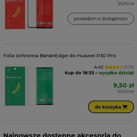
35,90 zł
powiadom o dostępności
Folia ochronna BananEdge do Huawei P30 Pro
4,42
(306)
Kup do 18:35 –
wysyłka dzisiaj!
9,50 zł
10,00 zł
do koszyka
Najnowsze dostępne akcesoria do