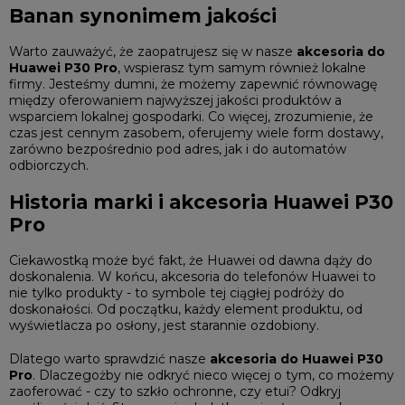
Banan synonimem jakości
Warto zauważyć, że zaopatrujesz się w nasze
akcesoria do
Huawei P30 Pro
, wspierasz tym samym również lokalne
firmy. Jesteśmy dumni, że możemy zapewnić równowagę
między oferowaniem najwyższej jakości produktów a
wsparciem lokalnej gospodarki. Co więcej, zrozumienie, że
czas jest cennym zasobem, oferujemy wiele form dostawy,
zarówno bezpośrednio pod adres, jak i do automatów
odbiorczych.
Historia marki i akcesoria Huawei P30
Pro
Ciekawostką może być fakt, że Huawei od dawna dąży do
doskonalenia. W końcu,
akcesoria do telefonów Huawei
to
nie tylko produkty - to symbole tej ciągłej podróży do
doskonałości. Od początku, każdy element produktu, od
wyświetlacza po osłony, jest starannie ozdobiony.
Dlatego warto sprawdzić nasze
akcesoria do Huawei P30
Pro
. Dlaczegożby nie odkryć nieco więcej o tym, co możemy
zaoferować - czy to szkło ochronne, czy etui? Odkryj