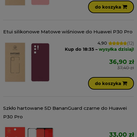
do koszyka
Etui silikonowe Matowe wiśniowe do Huawei P30 Pro
4,90
(12)
Kup do 18:35 –
wysyłka dzisiaj!
36,90 zł
37,40 zł
do koszyka
Szkło hartowane 5D BananGuard czarne do Huawei
P30 Pro
33,00 zł