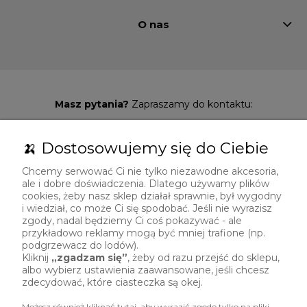
O nas
Masz pytania?
Zapraszamy do kontaktu:
729 492 307
🍌 Dostosowujemy się do Ciebie
sklep@polskibanan.pl
Chcemy serwować Ci nie tylko niezawodne akcesoria,
ale i dobre doświadczenia. Dlatego używamy plików
cookies, żeby nasz sklep działał sprawnie, był wygodny
i wiedział, co może Ci się spodobać. Jeśli nie wyrazisz
zgody, nadal będziemy Ci coś pokazywać - ale
przykładowo reklamy mogą być mniej trafione (np.
podgrzewacz do lodów).
Kliknij
„zgadzam się”
, żeby od razu przejść do sklepu,
albo wybierz ustawienia zaawansowane, jeśli chcesz
zdecydować, które ciasteczka są okej.
Możesz również kliknąć tutaj, aby wyrazić zgodę tylko na pliki