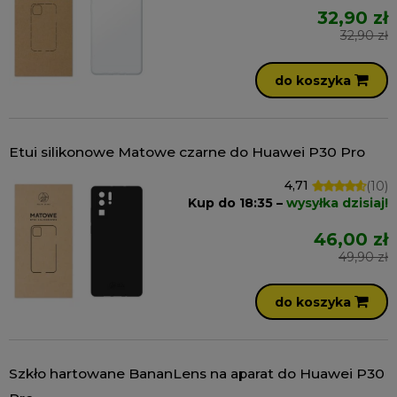
32,90 zł
32,90 zł
do koszyka
Etui silikonowe Matowe czarne do Huawei P30 Pro
4,71
(10)
Kup do 18:35 –
wysyłka dzisiaj!
46,00 zł
49,90 zł
do koszyka
Szkło hartowane BananLens na aparat do Huawei P30