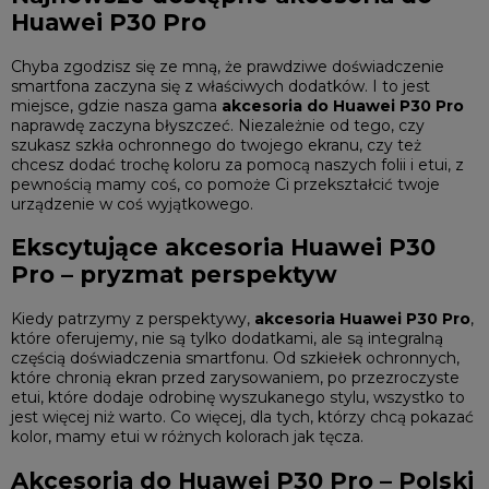
Huawei P30 Pro
Chyba zgodzisz się ze mną, że prawdziwe doświadczenie
smartfona zaczyna się z właściwych dodatków. I to jest
miejsce, gdzie nasza gama
akcesoria do Huawei P30 Pro
naprawdę zaczyna błyszczeć. Niezależnie od tego, czy
szukasz szkła ochronnego do twojego ekranu, czy też
chcesz dodać trochę koloru za pomocą naszych folii i etui, z
pewnością mamy coś, co pomoże Ci przekształcić twoje
urządzenie w coś wyjątkowego.
Ekscytujące akcesoria Huawei P30
Pro – pryzmat perspektyw
Kiedy patrzymy z perspektywy,
akcesoria Huawei P30 Pro
,
które oferujemy, nie są tylko dodatkami, ale są integralną
częścią doświadczenia smartfonu. Od szkiełek ochronnych,
które chronią ekran przed zarysowaniem, po przezroczyste
etui, które dodaje odrobinę wyszukanego stylu, wszystko to
jest więcej niż warto. Co więcej, dla tych, którzy chcą pokazać
kolor, mamy etui w różnych kolorach jak tęcza.
Akcesoria do Huawei P30 Pro – Polski