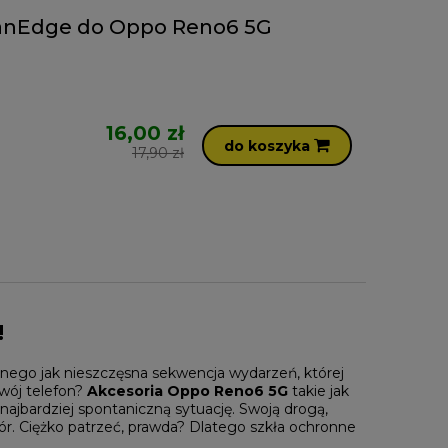
nanEdge do Oppo Reno6 5G
16,00 zł
do koszyka
17,90 zł
!
innego jak nieszczęsna sekwencja wydarzeń, której
swój telefon?
Akcesoria Oppo Reno6 5G
takie jak
ajbardziej spontaniczną sytuację. Swoją drogą,
iór. Ciężko patrzeć, prawda? Dlatego szkła ochronne