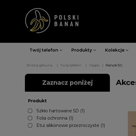
Twój telefon
Produkty
Kolekcje
Strona główna
Twój telefon
Oppo
Reno6 5G
Akce
Zaznacz poniżej
Produkt
Szkło hartowane 5D
(1)
Folia ochronna
(1)
Etui silikonowe przezroczyste
(1)