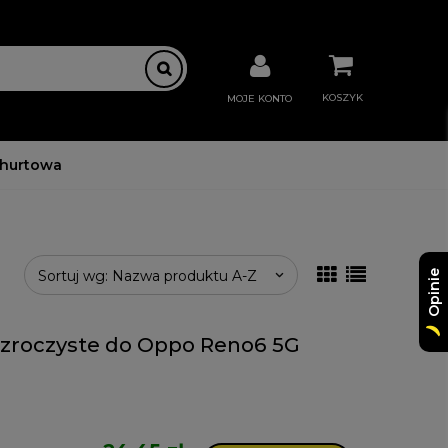
KOSZYK
MOJE KONTO
 hurtowa
Sortuj wg:
Nazwa produktu A-Z
Opinie
zezroczyste do Oppo Reno6 5G