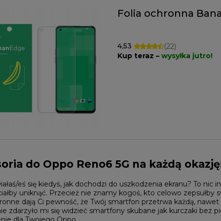
Folia ochronna Ba
4,53
(22)
Kup teraz –
wysyłka jutro!
oria do Oppo Reno6 5G na każdą okazję
ałaś/eś się kiedyś, jak dochodzi do uszkodzenia ekranu? To nic 
iałby uniknąć. Przecież nie znamy kogoś, kto celowo zepsułby 
ronne dają Ci pewność, że Twój smartfon przetrwa każdą, nawet n
ie zdarzyło mi się widzieć smartfony skubane jak kurczaki bez p
enie dla Twojego Oppo.