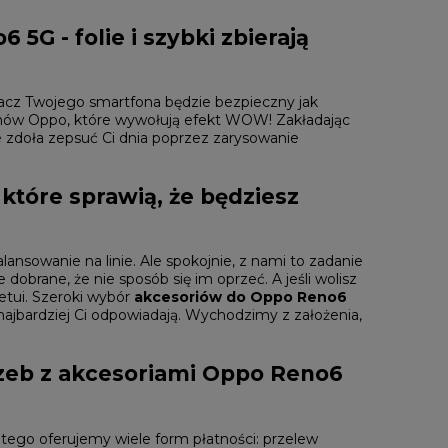
G - folie i szybki zbierają
lacz Twojego smartfona będzie bezpieczny jak
onów Oppo
, które wywołują efekt WOW! Zakładając
e zdoła zepsuć Ci dnia poprzez zarysowanie
 które sprawią, że będziesz
nsowanie na linie. Ale spokojnie, z nami to zadanie
 dobrane, że nie sposób się im oprzeć. A jeśli wolisz
etui. Szeroki wybór
akcesoriów do Oppo Reno6
 najbardziej Ci odpowiadają. Wychodzimy z założenia,
zeb z akcesoriami Oppo Reno6
atego oferujemy wiele form płatności: przelew