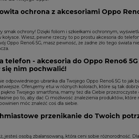
wita ochrona z akcesoriami Oppo Reno6 5
y smak ochrony! Dzięki foliom i szkiełkami ochronnym, wyświet
w kołysce. Wiesz, pewne rzeczy to po prostu
akcesoria do telef
swój Oppo Reno6 5G, masz pewność, że żadne zło tego świata ni
cza.
na telefon - akcesoria do Oppo Reno6 5G
ł się nim pochwalić!
ie odpowiedniego ubranka dla Twojego Oppo Reno6 5G to jak bala
 łatwiejsze. Oferujemy etui w różnych kolorach, które są tak dobrze
 piękno Twojego smartfona, mamy też dla Ciebie przezroczyste 
łaśnie po to, aby dać Ci możliwość znalezienia produktów, które
powinien móc znaleźć coś dla siebie.
hmiastowe przenikanie do Twoich potr
, jesteś osobą zbalansowaną, która ceni sobie różnorodność. Dl