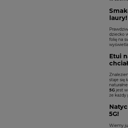
Smako
laury!
Prawdziw
dziecko 
folię na 
wyświetla
Etui 
chcia
Znalezien
staje się
naturalne
5G
jest w
że każdy 
Natyc
5G!
Wiemy już