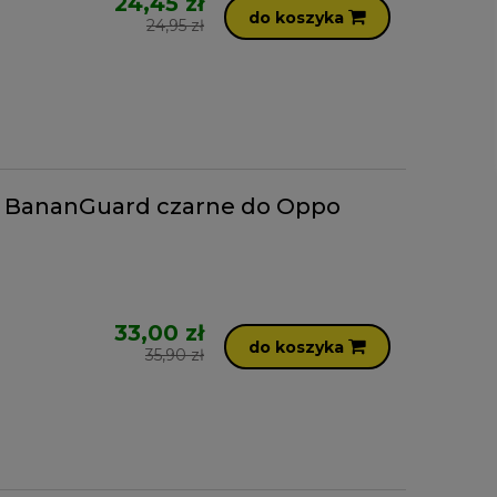
24,45 zł
do koszyka
24,95 zł
D BananGuard czarne do Oppo
33,00 zł
do koszyka
35,90 zł