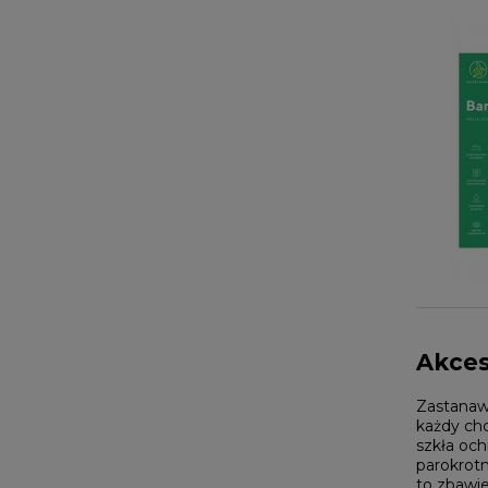
Akces
Zastanawi
każdy chc
szkła och
parokrotn
to zbawi