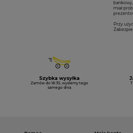
bankowy, 
miał prob
prezento
Przy uży
Zabezpiec
Szybka wysyłka
J
Zamów do 18:35, wyślemy tego
T
samego dnia