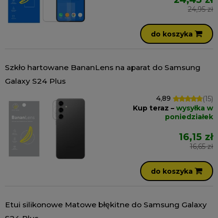
24,95 zł
do koszyka
Szkło hartowane BananLens na aparat do Samsung
Galaxy S24 Plus
4,89
(15)
Kup teraz –
wysyłka w
poniedziałek
16,15 zł
16,65 zł
do koszyka
Etui silikonowe Matowe błękitne do Samsung Galaxy