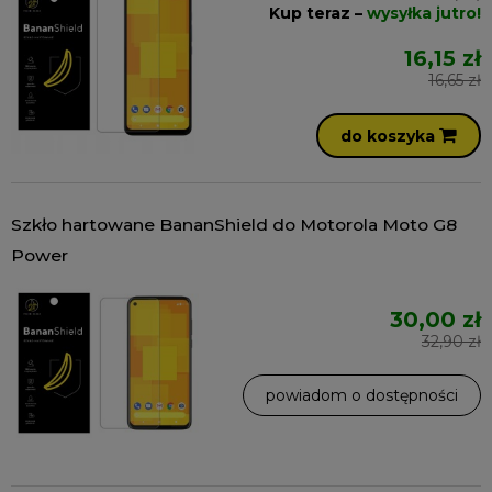
Kup teraz –
wysyłka jutro!
16,15 zł
16,65 zł
do koszyka
Szkło hartowane BananShield do Motorola Moto G8
Power
30,00 zł
32,90 zł
powiadom o dostępności