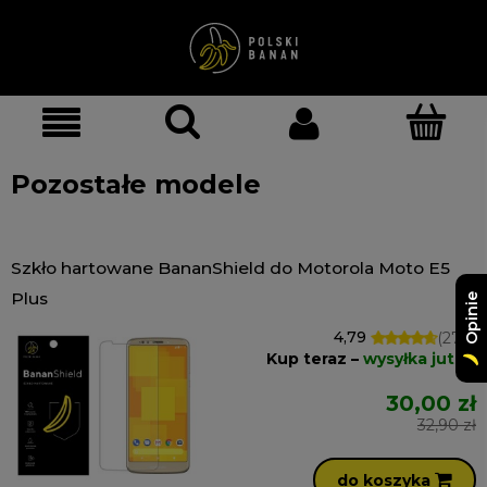
Pozostałe modele
Szkło hartowane BananShield do Motorola Moto E5
Plus
Opinie
4,79
(270)
Kup teraz –
wysyłka jutro!
30,00 zł
32,90 zł
do koszyka