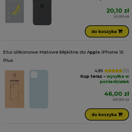
20,10 zł
21,90 zł
do koszyka
Etui silikonowe Matowe błękitne do Apple iPhone 15
Plus
4,85
(12)
Kup teraz –
wysyłka w
poniedziałek
46,00 zł
49,90 zł
do koszyka