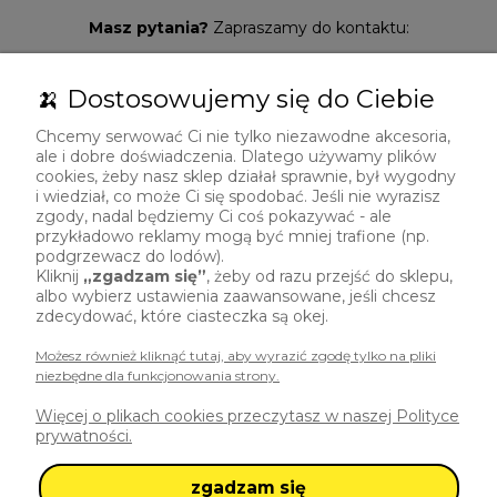
Masz pytania?
Zapraszamy do kontaktu:
729 492 307
🍌 Dostosowujemy się do Ciebie
sklep@polskibanan.pl
Chcemy serwować Ci nie tylko niezawodne akcesoria,
ale i dobre doświadczenia. Dlatego używamy plików
cookies, żeby nasz sklep działał sprawnie, był wygodny
i wiedział, co może Ci się spodobać. Jeśli nie wyrazisz
zgody, nadal będziemy Ci coś pokazywać - ale
przykładowo reklamy mogą być mniej trafione (np.
podgrzewacz do lodów).
Kliknij
„zgadzam się”
, żeby od razu przejść do sklepu,
albo wybierz ustawienia zaawansowane, jeśli chcesz
zdecydować, które ciasteczka są okej.
Możesz również kliknąć tutaj, aby wyrazić zgodę tylko na pliki
niezbędne dla funkcjonowania strony.
Polski Banan
Więcej o plikach cookies przeczytasz w naszej Polityce
ul. Brzoskwiniowa 6
prywatności.
50-539 Wrocław
zgadzam się