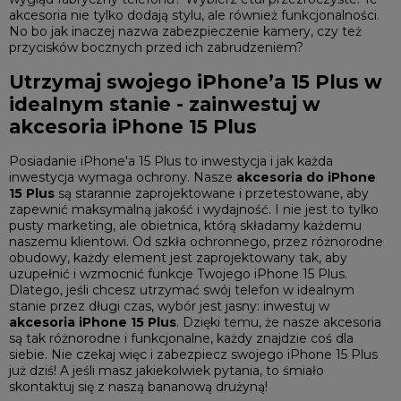
akcesoria nie tylko dodają stylu, ale również funkcjonalności.
No bo jak inaczej nazwa zabezpieczenie kamery, czy też
przycisków bocznych przed ich zabrudzeniem?
Utrzymaj swojego iPhone’a 15 Plus w
idealnym stanie - zainwestuj w
akcesoria iPhone 15 Plus
Posiadanie iPhone'a 15 Plus to inwestycja i jak każda
inwestycja wymaga ochrony. Nasze
akcesoria do iPhone
15 Plus
są starannie zaprojektowane i przetestowane, aby
zapewnić maksymalną jakość i wydajność. I nie jest to tylko
pusty marketing, ale obietnica, którą składamy każdemu
naszemu klientowi. Od szkła ochronnego, przez różnorodne
obudowy, każdy element jest zaprojektowany tak, aby
uzupełnić i wzmocnić funkcje Twojego iPhone 15 Plus.
Dlatego, jeśli chcesz utrzymać swój telefon w idealnym
stanie przez długi czas, wybór jest jasny: inwestuj w
akcesoria iPhone 15 Plus
. Dzięki temu, że nasze akcesoria
są tak różnorodne i funkcjonalne, każdy znajdzie coś dla
siebie. Nie czekaj więc i zabezpiecz swojego iPhone 15 Plus
już dziś! A jeśli masz jakiekolwiek pytania, to śmiało
skontaktuj się z naszą bananową drużyną!