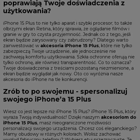
poprawiają Twoje doświadczenia z
użytkowania?
iPhone 15 Plus to nie tylko aparat i szybki procesor; to także
olbrzymi ekran Retina, który sprawia, że oglądanie filmów i
granie w gry to czysta przyjemność. Jednak co z tego, jeśli
ekran będzie zarysowany czy zabrudzony? Dlatego warto
zainwestować w
akcesoria iPhone 15 Plus
, które nie tylko
zabezpieczą Twoje urządzenie, ale jednocześnie nie
zachwieją komfortu użytkowania. Szkła ochronne oferują nie
tylko ochronę, ale również transparentność. Co to oznacza?
Twoje doświadczenia z treściami pozostaną niezmienione, a
ekran będzie wyglądał jak nowy. Oto co wyróżnia nasze
akcesoria do iPhone
na tle konkurencji.
Zrób to po swojemu - spersonalizuj
swojego iPhone’a 15 Plus
Wiesz co jest lepsze niż iPhone 15 Plus? iPhone 15 Plus, który
wyraża Twoją indywidualność! Dzięki naszym
akcesoriom do
iPhone 15 Plus
, masz nieograniczone możliwości
personalizacji swojego urządzenia. Chcesz coś eleganckiego?
Mamy obudowy w różnych kolorach. Wolisz zachować
wygląd fabryczny telefonu? Wybierz etui przezroczyste. Te