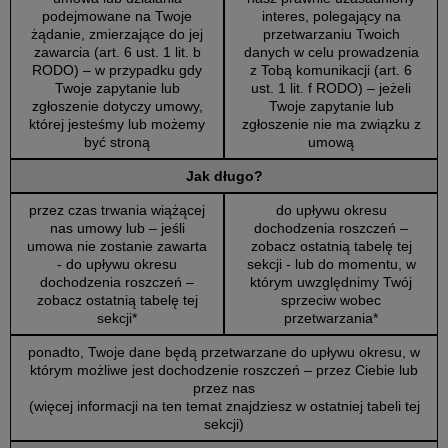
podejmowane na Twoje
interes, polegający na
żądanie, zmierzające do jej
przetwarzaniu Twoich
zawarcia (art. 6 ust. 1 lit. b
danych w celu prowadzenia
RODO) – w przypadku gdy
z Tobą komunikacji (art. 6
Twoje zapytanie lub
ust. 1 lit. f RODO) – jeżeli
zgłoszenie dotyczy umowy,
Twoje zapytanie lub
której jesteśmy lub możemy
zgłoszenie nie ma związku z
być stroną
umową
Jak długo?
przez czas trwania wiążącej
do upływu okresu
nas umowy lub – jeśli
dochodzenia roszczeń –
umowa nie zostanie zawarta
zobacz ostatnią tabelę tej
- do upływu okresu
sekcji - lub do momentu, w
dochodzenia roszczeń –
którym uwzględnimy Twój
zobacz ostatnią tabelę tej
sprzeciw wobec
sekcji*
przetwarzania*
ponadto, Twoje dane będą przetwarzane do upływu okresu, w
którym możliwe jest dochodzenie roszczeń – przez Ciebie lub
przez nas
(więcej informacji na ten temat znajdziesz w ostatniej tabeli tej
sekcji)