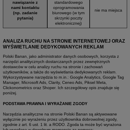
nawiązanie z
standardowego
nami kontaktu
oprogramowania
nie ma miejsca
(np. zadanie
biurowego (w tym
pytania)
skrzynki poczty
elektronicznej)
ANALIZA RUCHU NA STRONIE INTERNETOWEJ ORAZ
WYŚWIETLANIE DEDYKOWANYCH REKLAM
Polski Banan, jako administrator danych osobowych, korzysta z
narzędzi analitycznych dostarczanych przez zewnętrznych
dostawców w celu analizy ruchu na stronie i zachowań
użytkowników, a także do wyświetlania dedykowanych reklam.
Wykorzystywane narzędzia to m.in.: Google Analytics, Google Tag
Manager, Microsoft Ads, Clarity, Ceneo Ads, Piksel Meta,
Clickonometrics oraz Shoper. Ich szczegółowy opis znajduje się
poniżej.
PODSTAWA PRAWNA I WYRAŻANIE ZGODY
Narzędzia analityczne na stronie Polski Banan są aktywowane
wyłącznie po wyrażeniu przez użytkownika dobrowolnej zgody,
zgodnie z art. 6 ust. 1 lit. a RODO. Zgoda ta może być wyrażona
lub wycofana w dowolnym momencie za pomocą: