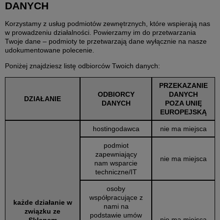
DANYCH
Korzystamy z usług podmiotów zewnętrznych, które wspierają nas
w prowadzeniu działalności. Powierzamy im do przetwarzania
Twoje dane – podmioty te przetwarzają dane wyłącznie na nasze
udokumentowane polecenie.
Poniżej znajdziesz listę odbiorców Twoich danych:
PRZEKAZANIE
ODBIORCY
DANYCH
DZIAŁANIE
DANYCH
POZA UNIĘ
EUROPEJSKĄ
hostingodawca
nie ma miejsca
podmiot
zapewniający
nie ma miejsca
nam wsparcie
techniczne/IT
osoby
współpracujące z
każde działanie w
nami na
związku ze
podstawie umów
nie ma miejsca
Sklepem