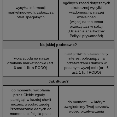
ogólnych zasad dotyczących
wysyłka informacji
skutecznej wysyłki
marketingowych, zwłaszcza
wiadomości w naszej
ofert specjalnych
działalności
(więcej na ten temat
przeczytasz w sekcji
„Działania analityczne”
Polityki prywatności)
Na jakiej podstawie?
nasz prawnie uzasadniony
Twoja zgoda na nasze
interes, polegający na
działania marketingowe (art.
przetwarzaniu danych w
6 ust. 1 lit. a RODO)
podanym wyżej celu (art. 6
ust. 1 lit. f RODO)
Jak długo?
do momentu wycofania
przez Ciebie zgody –
pamiętaj, w każdej chwili
do momentu, w którym
możesz wycofać zgodę.
uwzględnimy Twój sprzeciw
Przetwarzanie danych do
wobec przetwarzania
momentu cofnięcia przez