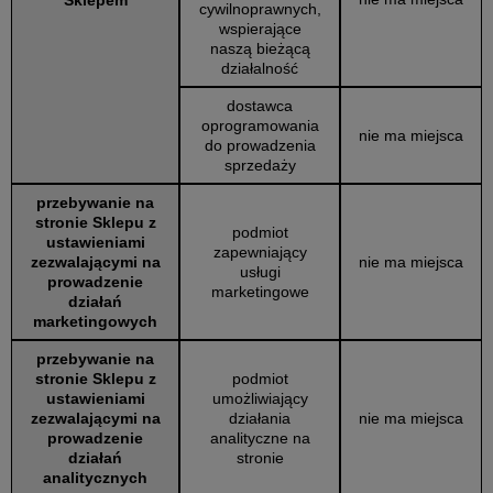
cywilnoprawnych,
wspierające
naszą bieżącą
działalność
dostawca
oprogramowania
nie ma miejsca
do prowadzenia
sprzedaży
przebywanie na
stronie Sklepu z
podmiot
ustawieniami
zapewniający
zezwalającymi na
nie ma miejsca
usługi
prowadzenie
marketingowe
działań
marketingowych
przebywanie na
stronie Sklepu z
podmiot
ustawieniami
umożliwiający
zezwalającymi na
działania
nie ma miejsca
prowadzenie
analityczne na
działań
stronie
analitycznych