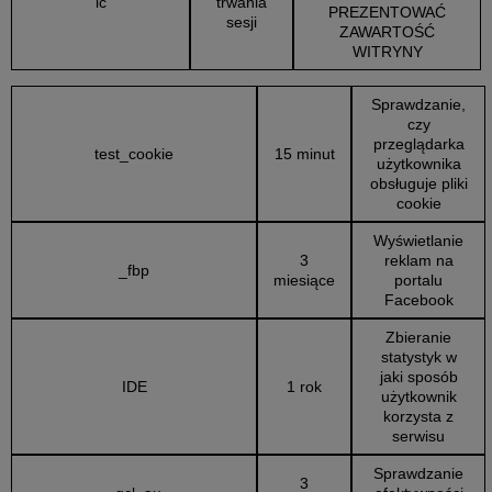
ic
trwania
PREZENTOWAĆ
sesji
ZAWARTOŚĆ
WITRYNY
Sprawdzanie,
czy
przeglądarka
test_cookie
15 minut
użytkownika
obsługuje pliki
cookie
Wyświetlanie
3
reklam na
_fbp
miesiące
portalu
Facebook
Zbieranie
statystyk w
jaki sposób
IDE
1 rok
użytkownik
korzysta z
serwisu
Sprawdzanie
3