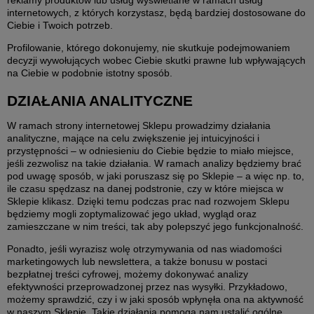
reklamy produktów lub usług wyświetlane w ramach usług
internetowych, z których korzystasz, będą bardziej dostosowane do
Ciebie i Twoich potrzeb.
Profilowanie, którego dokonujemy, nie skutkuje podejmowaniem
decyzji wywołujących wobec Ciebie skutki prawne lub wpływających
na Ciebie w podobnie istotny sposób.
DZIAŁANIA ANALITYCZNE
W ramach strony internetowej Sklepu prowadzimy działania
analityczne, mające na celu zwiększenie jej intuicyjności i
przystępności – w odniesieniu do Ciebie będzie to miało miejsce,
jeśli zezwolisz na takie działania. W ramach analizy będziemy brać
pod uwagę sposób, w jaki poruszasz się po Sklepie – a więc np. to,
ile czasu spędzasz na danej podstronie, czy w które miejsca w
Sklepie klikasz. Dzięki temu podczas prac nad rozwojem Sklepu
będziemy mogli zoptymalizować jego układ, wygląd oraz
zamieszczane w nim treści, tak aby polepszyć jego funkcjonalność.
Ponadto, jeśli wyrazisz wolę otrzymywania od nas wiadomości
marketingowych lub newslettera, a także bonusu w postaci
bezpłatnej treści cyfrowej, możemy dokonywać analizy
efektywności przeprowadzonej przez nas wysyłki. Przykładowo,
możemy sprawdzić, czy i w jaki sposób wpłynęła ona na aktywność
w naszym Sklepie. Takie działania pomogą nam ustalić ogólne