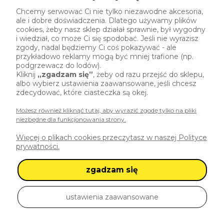
przetwarzania dokonanego przed jej wycofaniem, ale może
Chcemy serwować Ci nie tylko niezawodne akcesoria,
ograniczyć funkcjonalność strony),
ale i dobre doświadczenia. Dlatego używamy plików
cookies, żeby nasz sklep działał sprawnie, był wygodny
wniesienia skargi do Prezesa Urzędu Ochrony Danych
i wiedział, co może Ci się spodobać. Jeśli nie wyrazisz
Osobowych.
zgody, nadal będziemy Ci coś pokazywać - ale
przykładowo reklamy mogą być mniej trafione (np.
Dane są przetwarzane w ramach narzędzi analitycznych również
podgrzewacz do lodów).
przez ich dostawców, a Polski Banan realizuje prawa użytkownika w
Kliknij
„zgadzam się”
, żeby od razu przejść do sklepu,
zakresie, jaki umożliwiają dostawcy.
albo wybierz ustawienia zaawansowane, jeśli chcesz
zdecydować, które ciasteczka są okej.
NARZĘDZIA ANALITYCZNE WYKORZYSTYWANE PRZEZ
POLSKIEGO BANANA
Możesz również kliknąć tutaj, aby wyrazić zgodę tylko na pliki
niezbędne dla funkcjonowania strony.
GOOGLE ANALYTICS I GOOGLE TAG MANAGER
Strona Polski Banan korzysta z narzędzia Google Analytics,
Więcej o plikach cookies przeczytasz w naszej Polityce
dostarczanego przez Google Ireland Ltd., w celach analitycznych.
prywatności.
Google Analytics używa plików cookies, które pozwalają analizować
ruch na stronie. Dzięki temu narzędziu Polski Banan usprawnia
zgadzam się
funkcjonalność witryny i diagnozuje problemy w jej działaniu.
Google Tag Manager pozwala zarządzać tym procesem za pomocą
tagów.
ustawienia zaawansowane
ZAKRES GROMADZONYCH DANYCH
:
unikalny identyfikator reklamowy,