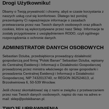
Drogi Użytkowniku!
Dbamy o Twoją prywatność i chcemy, abyś w czasie korzystania z
naszych usług czuł się komfortowo. Dlatego też poniżej
prezentujemy Ci najważniejsze informacje o zasadach
przetwarzania przez nas Twoich danych osobowych oraz plikach
cookies, które są wykorzystywane przez nasz Sklep. Informacje te
zostały przygotowane z uwzględnieniem RODO, czyli ogólnego
rozporządzenia o ochronie danych.
ADMINISTRATOR DANYCH OSOBOWYCH
Sebastian Dziuba, przedsiębiorca prowadzący działalność
gospodarczą pod firmą "Polski Banan" Sebastian Dziuba, wpisany
do Centralnej Ewidencji i Informacji o Działalności Gospodarczej
prowadzonej przez ministra właściwego do spraw gospodarki i
prowadzenia Centralnej Ewidencji i Informacji o Działalności
Gospodarczej, NIP 7432013740, nr REGON 362524613, ul.
Brzoskwiniowa 6, 50-539 Wrocław.
Jeśli chcesz skontaktować się z nami w związku z przetwarzaniem
przez nas Twoich danych osobowych, napisz do nas na adres e-
mail: sklep@polskibanan.pl.
TWOJE UPRAWNIENIA