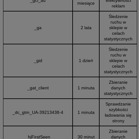
_gcl_au
efektywności
miesiące
reklam
Śledzenie
ruchu w
_ga
2 lata
sklepie w
celach
statystycznych
Śledzenie
ruchu w
_gid
1 dzień
sklepie w
celach
statystycznych
Zbieranie
_gat_client
1 minuta
danych
statystycznych
Sprawdzanie
szybkości
_dc_gtm_UA-39213438-4
1 minuta
ładowania się
strony
Zbieranie
_hjFirstSeen
30 minut
danych