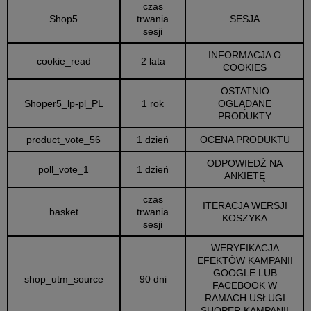
czas
Shop5
trwania
SESJA
sesji
INFORMACJA O
cookie_read
2 lata
COOKIES
OSTATNIO
Shoper5_lp-pl_PL
1 rok
OGLĄDANE
PRODUKTY
product_vote_56
1 dzień
OCENA PRODUKTU
ODPOWIEDŹ NA
poll_vote_1
1 dzień
ANKIETĘ
czas
ITERACJA WERSJI
basket
trwania
KOSZYKA
sesji
WERYFIKACJA
EFEKTÓW KAMPANII
GOOGLE LUB
shop_utm_source
90 dni
FACEBOOK W
RAMACH USŁUGI
SHOPER KAMPANII