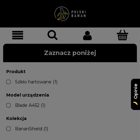
Zaznacz poniżej
Produkt
Szkło hartowane
(1)
Opinie
Model urządzenia
Blade A452
(1)
Kolekcja
BananShield
(1)