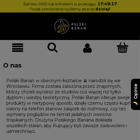
17:49:17
Zamów DPD lub InPostem w przeciągu
Twoje zamówienie wyślemy jeszcze
dzisiaj!
O nas
Polski Banan w obecnym kształcie 🍌 narodził się we
Wrocławiu. Firma została założona przez znajomych,
Opinie
którzy chcieli wynieść ze studiów coś więcej niż tylko
dyplom i wiedzę teoretyczną. Polski Banan oferuje swoje
produkty w nietypowy sposób, dzięki czemu często kupno
osłony na telefon stanowi zalążek do rozmowy, czy też
wymiany poglądów na temat jadalnych owoców
tropikalnych. Drużyna Polskiego Banana dokłada
wszelkich starań, aby Kupujący byli zawsze zadowoleni i
uśmiechnięci.