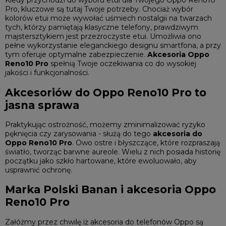
Kiedy przychodzi do wyboru etui dla Twojego Oppo Reno10
Pro, kluczowe są tutaj Twoje potrzeby. Chociaż wybór
kolorów etui może wywołać uśmiech nostalgii na twarzach
tych, którzy pamiętają klasyczne telefony, prawdziwym
majstersztykiem jest przezroczyste etui. Umożliwia ono
pełne wykorzystanie eleganckiego designu smartfona, a przy
tym oferuje optymalne zabezpieczenie.
Akcesoria Oppo
Reno10 Pro
spełnią Twoje oczekiwania co do wysokiej
jakości i funkcjonalności.
Akcesoriów do Oppo Reno10 Pro to
jasna sprawa
Praktykując ostrożność, możemy zminimalizować ryzyko
pęknięcia czy zarysowania - służą do tego
akcesoria do
Oppo Reno10 Pro
. Owo ostre i błyszczące, które rozpraszają
światło, tworząc barwne aureole. Wielu z nich posiada historię
początku jako szkło hartowane, które ewoluowało, aby
usprawnić ochronę.
Marka Polski Banan i akcesoria Oppo
Reno10 Pro
Załóżmy przez chwilę iż
akcesoria do telefonów Oppo
są