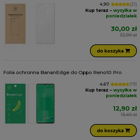
4,90
(21)
Kup teraz –
wysyłka w
poniedziałek
30,00 zł
32,90 zł
do koszyka
Folia ochronna BananEdge do Oppo Reno10 Pro
4,67
(19)
Kup teraz –
wysyłka w
poniedziałek
12,90 zł
13,40 zł
do koszyka