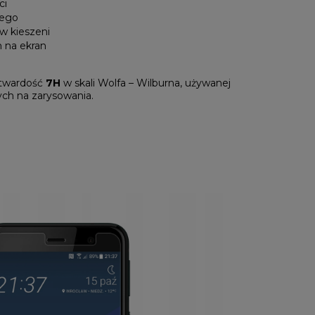
ci
wego
w kieszeni
 na ekran
 twardość
7H
w skali Wolfa – Wilburna, używanej
ych na zarysowania.