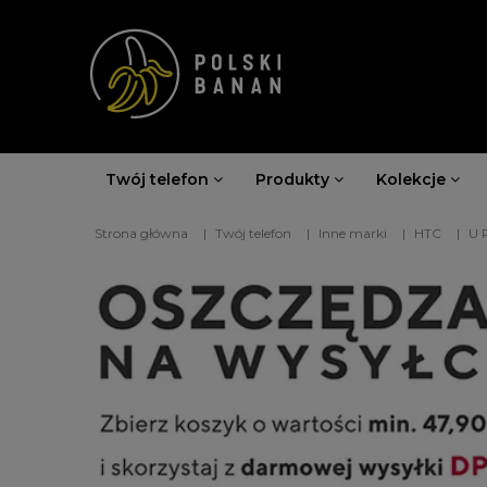
Twój telefon
Produkty
Kolekcje
Strona główna
Twój telefon
Inne marki
HTC
U 