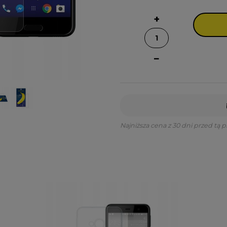
+
−
Najniższa cena z 30 dni przed tą 