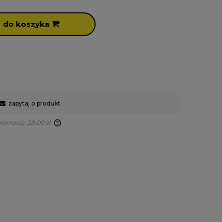
do koszyka
zapytaj o produkt
promocją:
29,00 zł