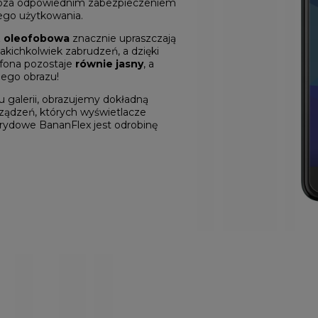
 Poza odpowiednim zabezpieczeniem
ego użytkowania.
z
oleofobowa
znacznie upraszczają
kichkolwiek zabrudzeń, a dzięki
tfona pozostaje
równie jasny
, a
anego obrazu!
 galerii, obrazujemy dokładną
rządzeń, których wyświetlacze
brydowe BananFlex jest odrobinę