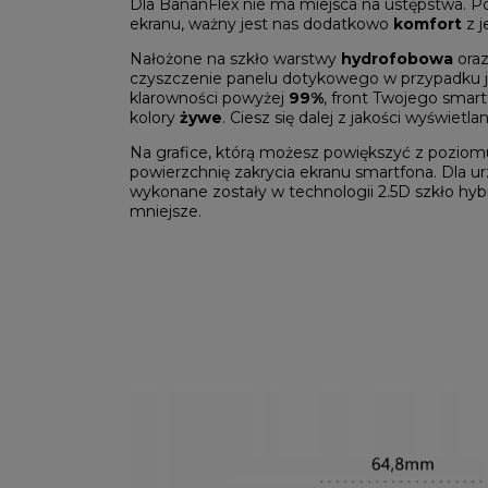
Dla BananFlex nie ma miejsca na ustępstwa.
ekranu, ważny jest nas dodatkowo
komfort
z j
Nałożone na szkło warstwy
hydrofobowa
ora
czyszczenie panelu dotykowego w przypadku ja
klarowności powyżej
99%
, front Twojego smar
kolory
żywe
. Ciesz się dalej z jakości wyświetl
Na grafice, którą możesz powiększyć z poziomu
powierzchnię zakrycia ekranu smartfona. Dla u
wykonane zostały w technologii 2.5D szkło hy
mniejsze.