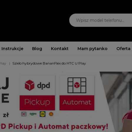
Instrukcje
Blog
Kontakt
Mam pytanko
Oferta
Play
Szkło hybrydowe BananFlex do HTC U Play