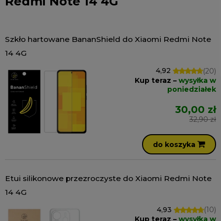
Redmi Note 14 4G
Szkło hartowane BananShield do Xiaomi Redmi Note
14 4G
4,92
(20)
Kup teraz –
wysyłka w
poniedziałek
30,00 zł
32,90 zł
do koszyka
Etui silikonowe przezroczyste do Xiaomi Redmi Note
14 4G
4,93
(10)
Kup teraz –
wysyłka w