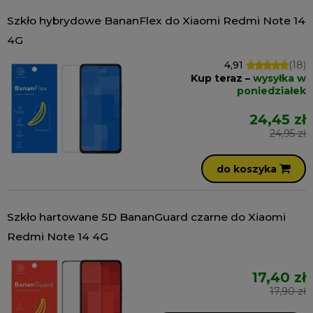
Szkło hybrydowe BananFlex do Xiaomi Redmi Note 14
4G
4,91
(18)
Kup teraz –
wysyłka w
poniedziałek
24,45 zł
24,95 zł
do koszyka
Szkło hartowane 5D BananGuard czarne do Xiaomi
Redmi Note 14 4G
17,40 zł
17,90 zł