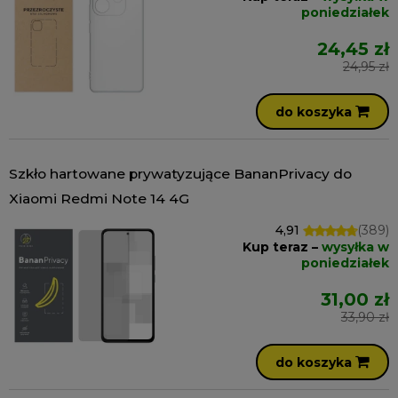
poniedziałek
24,45 zł
24,95 zł
do koszyka
Szkło hartowane prywatyzujące BananPrivacy do
Xiaomi Redmi Note 14 4G
4,91
(389)
Kup teraz –
wysyłka w
poniedziałek
31,00 zł
33,90 zł
do koszyka