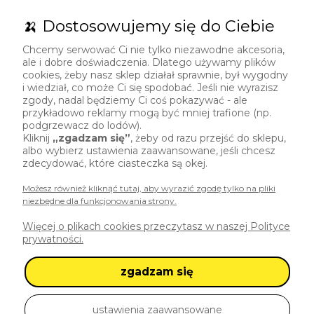
729 492 307
🍌 Dostosowujemy się do Ciebie
sklep@polskibanan.pl
Chcemy serwować Ci nie tylko niezawodne akcesoria,
ale i dobre doświadczenia. Dlatego używamy plików
cookies, żeby nasz sklep działał sprawnie, był wygodny
i wiedział, co może Ci się spodobać. Jeśli nie wyrazisz
zgody, nadal będziemy Ci coś pokazywać - ale
przykładowo reklamy mogą być mniej trafione (np.
podgrzewacz do lodów).
Kliknij
„zgadzam się”
, żeby od razu przejść do sklepu,
albo wybierz ustawienia zaawansowane, jeśli chcesz
zdecydować, które ciasteczka są okej.
Możesz również kliknąć tutaj, aby wyrazić zgodę tylko na pliki
niezbędne dla funkcjonowania strony.
Polski Banan
Więcej o plikach cookies przeczytasz w naszej Polityce
ul. Brzoskwiniowa 6
prywatności.
50-539 Wrocław
zgadzam się
pokaż pełną wersję strony
ustawienia zaawansowane