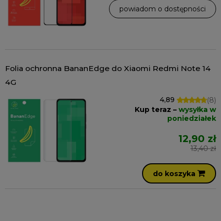
powiadom o dostępności
Folia ochronna BananEdge do Xiaomi Redmi Note 14
4G
4,89
(8)
Kup teraz –
wysyłka w
poniedziałek
12,90 zł
13,40 zł
do koszyka