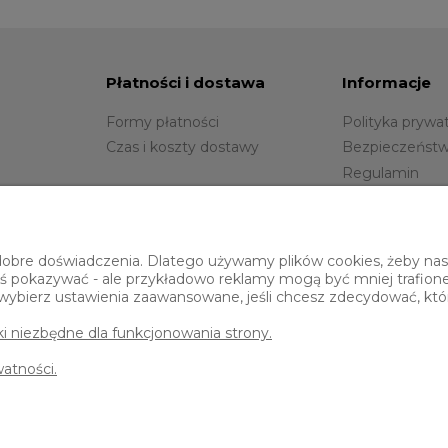
Płatności i dostawa
Informacje
Formy płatności
Polityka prywa
Czas i koszty dostawy
Bezpieczeństw
Regulamin
Blog
Gwarancja
obre doświadczenia. Dlatego używamy plików cookies, żeby nasz 
 coś pokazywać - ale przykładowo reklamy mogą być mniej trafion
o wybierz ustawienia zaawansowane, jeśli chcesz zdecydować, któr
iki niezbędne dla funkcjonowania strony.
watności.
Sklep internetowy Shoper Premium