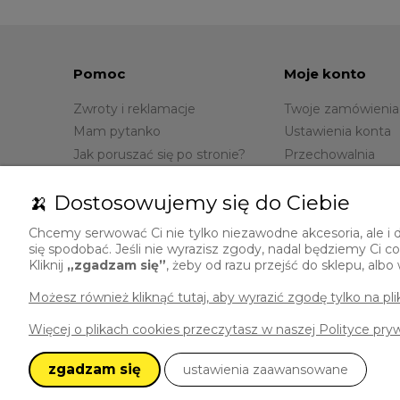
Pomoc
Moje konto
Zwroty i reklamacje
Twoje zamówienia
Mam pytanko
Ustawienia konta
Jak poruszać się po stronie?
Przechowalnia
🍌 Dostosowujemy się do Ciebie
Chcemy serwować Ci nie tylko niezawodne akcesoria, ale i d
się spodobać. Jeśli nie wyrazisz zgody, nadal będziemy Ci
Kliknij
„zgadzam się”
, żeby od razu przejść do sklepu, alb
Masz pytania?
Zapraszamy do kontaktu:
Możesz również kliknąć tutaj, aby wyrazić zgodę tylko na pl
Więcej o plikach cookies przeczytasz w naszej Polityce pry
729 492 307
sklep@polskibanan.pl
zgadzam się
ustawienia zaawansowane