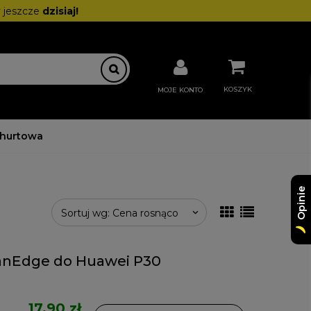
 jeszcze
dzisiaj!
KOSZYK
MOJE KONTO
 hurtowa
Opinie
Sortuj wg:
Cena rosnąco
anEdge do Huawei P30
17,90 zł