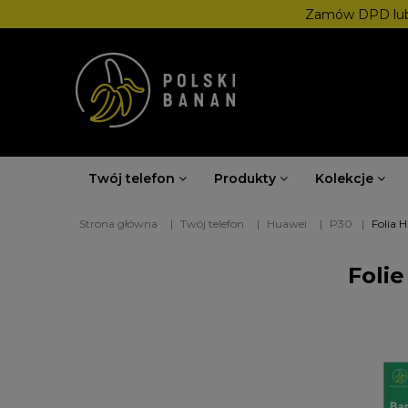
Zamów DPD lub
Twój telefon
Produkty
Kolekcje
Strona główna
Twój telefon
Huawei
P30
Folia 
Foli