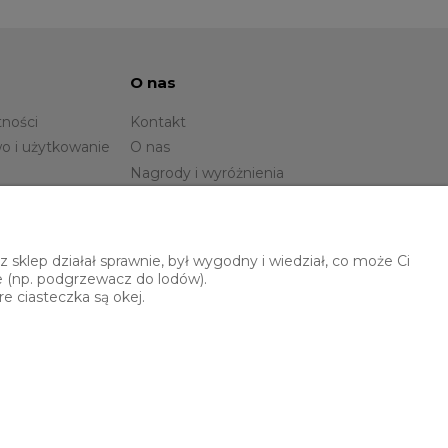
O nas
tności
Kontakt
o i użytkowanie
O nas
Nagrody i wyróżnienia
sklep działał sprawnie, był wygodny i wiedział, co może Ci
e (np. podgrzewacz do lodów).
e ciasteczka są okej.
Polski Banan
ul. Brzoskwiniowa 6
50-539 Wrocław