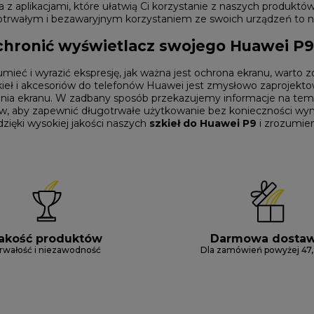
 z aplikacjami, które ułatwią Ci korzystanie z naszych produktó
gotrwałym i bezawaryjnym korzystaniem ze swoich urządzeń to n
chronić wyświetlacz swojego Huawei P9
mieć i wyrazić ekspresję, jak ważna jest ochrona ekranu, warto 
ieł i
akcesoriów do telefonów Huawei
jest zmysłowo zaprojekto
nia ekranu. W zadbany sposób przekazujemy informacje na tema
, aby zapewnić długotrwałe użytkowanie bez konieczności wymia
zięki wysokiej jakości naszych
szkieł do Huawei P9
i zrozumie
akość produktów
Darmowa dosta
rwałość i niezawodność
Dla zamówień powyżej 47,