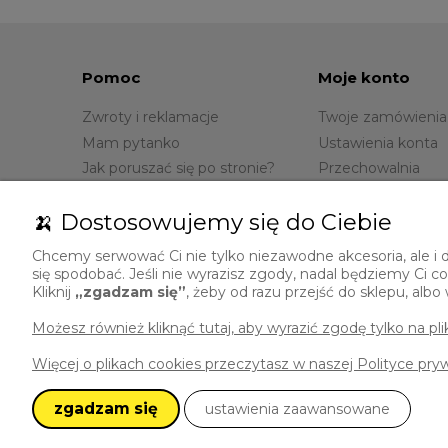
Pomoc
Moje konto
Zwroty i reklamacje
Twoje zamówienia
Mam pytanko
Ustawienia konta
Jak poruszać się po stronie?
Przechowalnia
🍌 Dostosowujemy się do Ciebie
Chcemy serwować Ci nie tylko niezawodne akcesoria, ale i d
się spodobać. Jeśli nie wyrazisz zgody, nadal będziemy Ci
Kliknij
„zgadzam się”
, żeby od razu przejść do sklepu, alb
Masz pytania?
Zapraszamy do kontaktu:
Możesz również kliknąć tutaj, aby wyrazić zgodę tylko na pl
Więcej o plikach cookies przeczytasz w naszej Polityce pry
729 492 307
sklep@polskibanan.pl
zgadzam się
ustawienia zaawansowane