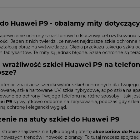
 do Huawei P9 - obalamy mity dotycząc
apewnienie ochrony smartfonowi to kluczowy cel użytkowania sz
ści. Jeden z nich twierdzi, że nawet najdroższe szkła ochronn
ztałcają obraz na wyświetlaczu. Głębia przekazu takiego szkła
h fabrykantów. Te mity są jednak błędne. Szkła ochronne są teraz 
i wrażliwość szkieł Huawei P9 na telefon 
psze?
ofercie znajdziesz szeroki wybór szkieł ochronnych dla Twojego
towane, szkła hartowane UV, szkła hybrydowe, aż po szkła na apar
owane do ochrony Twojego telefonu na różne sposoby - taki jest
ei P9
są wyjątkowo odporne na zarysowania, podczas gdy szkła h
ną ochronę i elegancki wygląd.
zenie na atuty szkieł do Huawei P9
 stronie znajdziesz nie tylko bogatą ofertę
akcesoriów do Hua
jnowszych trendów i nowości z branży. To tutaj możesz spojrzeć