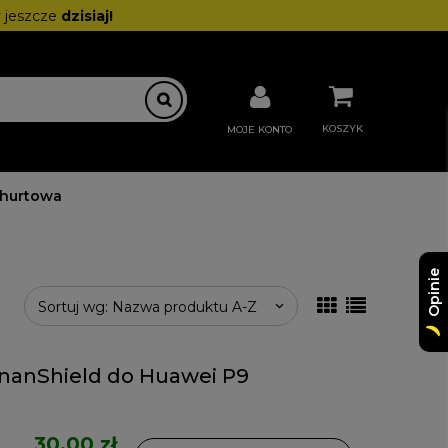
 jeszcze
dzisiaj!
KOSZYK
MOJE KONTO
 hurtowa
Opinie
Sortuj wg:
Nazwa produktu A-Z
nanShield do Huawei P9
30,00 zł