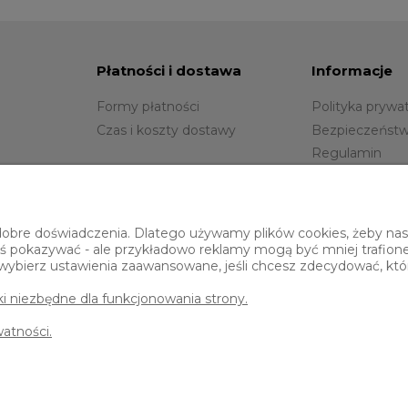
Płatności i dostawa
Informacje
Formy płatności
Polityka prywa
Czas i koszty dostawy
Bezpieczeństw
Regulamin
Blog
Gwarancja
obre doświadczenia. Dlatego używamy plików cookies, żeby nasz 
 coś pokazywać - ale przykładowo reklamy mogą być mniej trafion
o wybierz ustawienia zaawansowane, jeśli chcesz zdecydować, któr
iki niezbędne dla funkcjonowania strony.
watności.
Sklep internetowy Shoper Premium