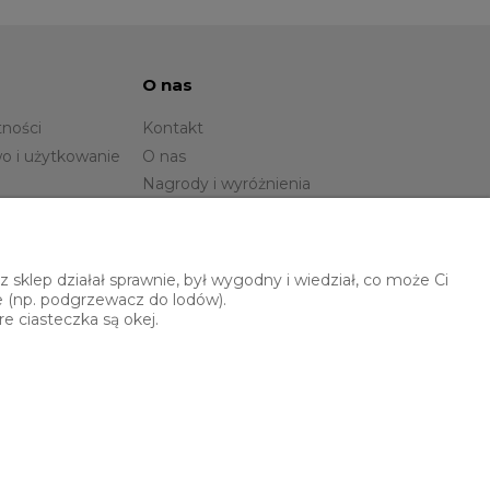
O nas
tności
Kontakt
o i użytkowanie
O nas
Nagrody i wyróżnienia
sklep działał sprawnie, był wygodny i wiedział, co może Ci
e (np. podgrzewacz do lodów).
e ciasteczka są okej.
Polski Banan
ul. Brzoskwiniowa 6
50-539 Wrocław