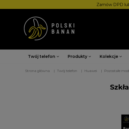
Zamów DPD lub
Twój telefon
Produkty
Kolekcje
Strona główna
Twój telefon
Huawei
Pozostałe mod
Szkł