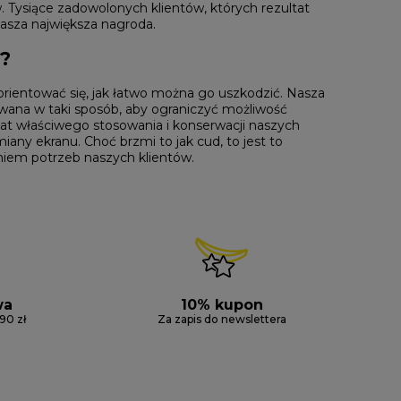
w. Tysiące zadowolonych klientów, których rezultat
asza największa nagroda.
?
zorientować się, jak łatwo można go uszkodzić. Nasza
wana w taki sposób, aby ograniczyć możliwość
t właściwego stosowania i konserwacji naszych
ny ekranu. Choć brzmi to jak cud, to jest to
niem potrzeb naszych klientów.
wa
10% kupon
90 zł
Za zapis do newslettera