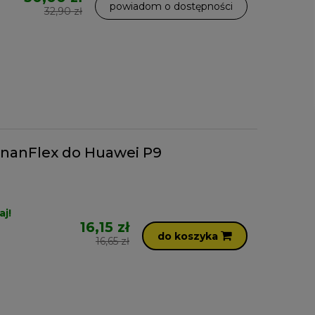
powiadom o dostępności
32,90 zł
nanFlex do Huawei P9
aj!
16,15 zł
do koszyka
16,65 zł