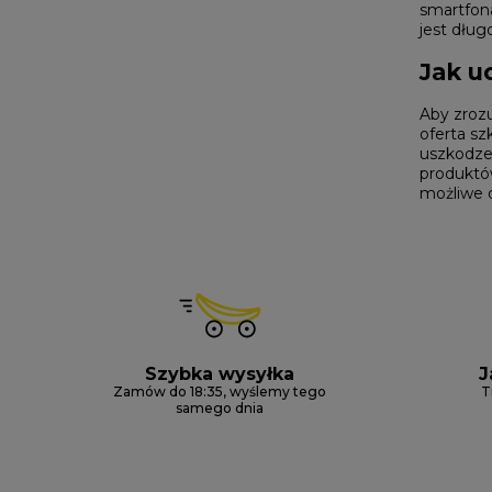
smartfona
jest dłu
Jak u
Aby zrozu
oferta szk
uszkodze
produktów
możliwe d
Szybka wysyłka
J
Zamów do 18:35, wyślemy tego
T
samego dnia