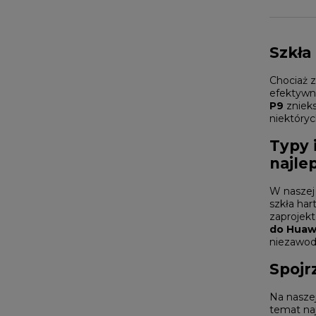
Szkła
Chociaż z
efektywno
P9
znieks
niektóryc
Typy 
najle
W naszej 
szkła har
zaprojekt
do Huaw
niezawod
Spojr
Na naszej
temat na