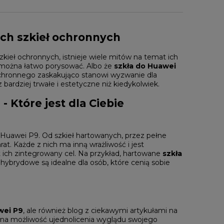
ych szkieł ochronnych
kieł ochronnych, istnieje wiele mitów na temat ich
e można łatwo porysować. Albo że
szkła do Huawei
 ochronnego zaskakująco stanowi wyzwanie dla
bardziej trwałe i estetyczne niż kiedykolwiek.
- Które jest dla Ciebie
 Huawei P9. Od szkieł hartowanych, przez pełne
at. Każde z nich ma inną wrażliwość i jest
 ich zintegrowany cel. Na przykład, hartowane
szkła
ybrydowe są idealne dla osób, które cenią sobie
wei P9
, ale również blog z ciekawymi artykułami na
 na możliwość ujednolicenia wyglądu swojego