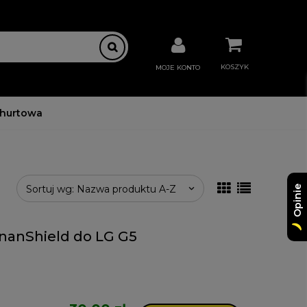
KOSZYK
MOJE KONTO
 hurtowa
Sortuj wg:
Nazwa produktu A-Z
Opinie
nanShield do LG G5