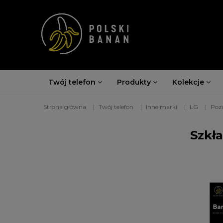
Twój telefon
Produkty
Kolekcje
Strona główna
Twój telefon
Inne marki
LG
Poz
Szkł