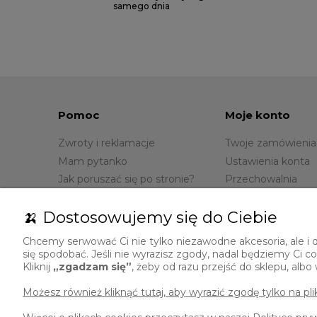
samego dnia
Pomoc
Moje konto
Zwroty i reklamacje
Twoje zamówienia
Mam pytanko
Ustawienia konta
Jak poruszać się po stronie?
Przechowalnia
🍌 Dostosowujemy się do Ciebie
Chcemy serwować Ci nie tylko niezawodne akcesoria, ale i d
się spodobać. Jeśli nie wyrazisz zgody, nadal będziemy Ci
Kliknij
„zgadzam się”
, żeby od razu przejść do sklepu, alb
Masz pytania?
Zapraszamy do kontaktu:
Możesz również kliknąć tutaj, aby wyrazić zgodę tylko na pl