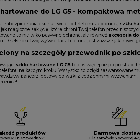
 hartowane do LG G5 - kompaktowa met
a zabezpieczania ekranu Twojego telefonu za pomocą
szkła h
 jak magiczne zaklęcie, które chroni Twój telefon przed niszczyc
towane to nie tylko pasywne ochrona, ale również
akcesoria do
i. Dzięki nim Twój wyświetlacz telefonu jest zawsze jak nowy, g
elony na szczegóły przewodnik po szk
wując,
szkło hartowane LG G5
to coś więcej niż po prostu ochr
telefonu na każdym kroku. Wszystko to dzięki zaawansowanemu 
rawdziwy pancerz, gotowy do walki z codziennymi wyzwaniami. Wi
 różnicę!
akość produktów
Darmowa dosta
rwałość i niezawodność
Dla zamówień powyżej 47,