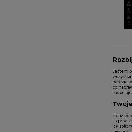
Rozbi
Jestem pe
wszystkim
bardziej 
co napraw
mocniejsz
Twoje
Teraz po
to produk
jak solid
pewność s