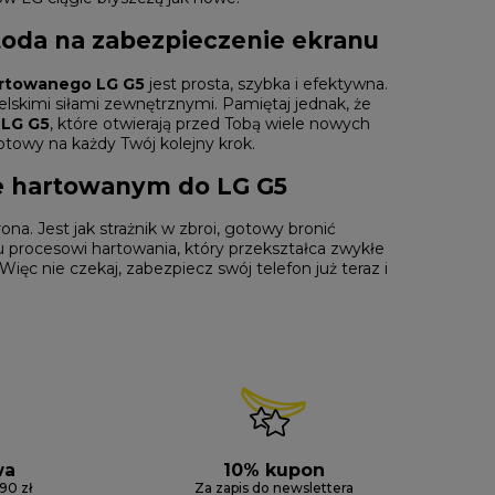
oda na zabezpieczenie ekranu
artowanego LG G5
jest prosta, szybka i efektywna.
ielskimi siłami zewnętrznymi. Pamiętaj jednak, że
 LG G5
, które otwierają przed Tobą wiele nowych
otowy na każdy Twój kolejny krok.
le hartowanym do LG G5
ona. Jest jak strażnik w zbroi, gotowy bronić
procesowi hartowania, który przekształca zwykłe
ęc nie czekaj, zabezpiecz swój telefon już teraz i
wa
10% kupon
90 zł
Za zapis do newslettera