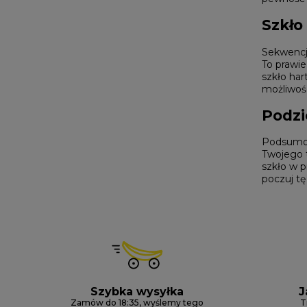
Szkło
Sekwencj
To prawie
szkło har
możliwośc
Podzi
Podsumo
Twojego 
szkło w p
poczuj tę
Szybka wysyłka
J
Zamów do 18:35, wyślemy tego
T