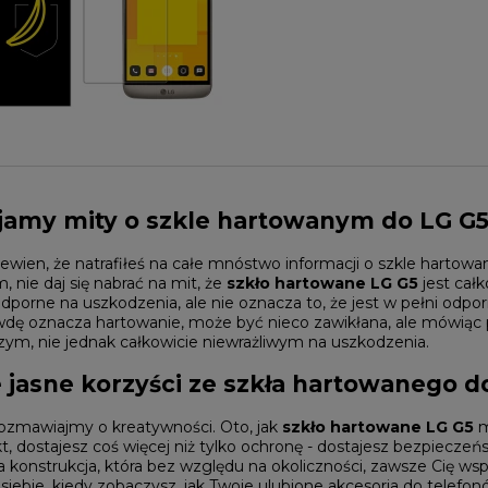
jamy mity o szkle hartowanym do LG G
wien, że natrafiłeś na całe mnóstwo informacji o szkle hartowa
, nie daj się nabrać na mit, że
szkło hartowane LG G5
jest cał
odporne na uszkodzenia, ale nie oznacza to, że jest w pełni odpor
dę oznacza hartowanie, może być nieco zawikłana, ale mówiąc pr
ym, nie jednak całkowicie niewrażliwym na uszkodzenia.
 jasne korzyści ze szkła hartowanego d
rozmawiajmy o kreatywności. Oto, jak
szkło hartowane LG G5
m
t, dostajesz coś więcej niż tylko ochronę - dostajesz bezpieczeń
na konstrukcja, która bez względu na okoliczności, zawsze Cię wsp
iebie, kiedy zobaczysz, jak Twoje ulubione
akcesoria do telefo