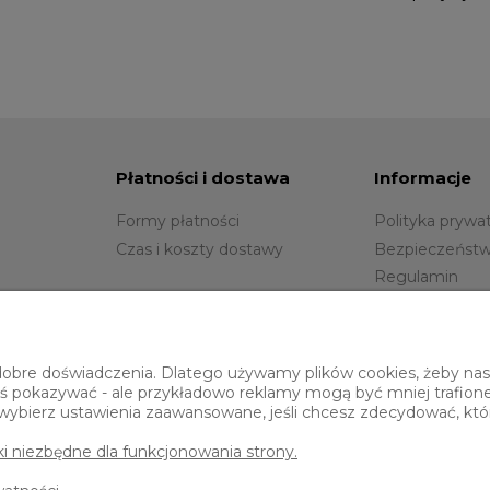
Płatności i dostawa
Informacje
Formy płatności
Polityka prywa
Czas i koszty dostawy
Bezpieczeństw
Regulamin
Blog
Gwarancja
obre doświadczenia. Dlatego używamy plików cookies, żeby nasz 
 coś pokazywać - ale przykładowo reklamy mogą być mniej trafion
o wybierz ustawienia zaawansowane, jeśli chcesz zdecydować, któr
iki niezbędne dla funkcjonowania strony.