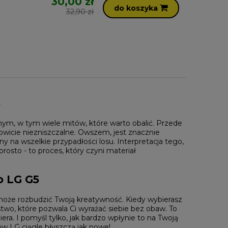
30,00 zł
do koszyka
32,90 zł
5
nym, w tym wiele mitów, które warto obalić. Przede
kowicie niezniszczalne. Owszem, jest znacznie
ny na wszelkie przypadłości losu. Interpretacja tego,
osto - to proces, który czyni materiał
o LG G5
oże rozbudzić Twoją kreatywność. Kiedy wybierasz
stwo, które pozwala Ci wyrażać siebie bez obaw. To
iera. I pomyśl tylko, jak bardzo wpłynie to na Twoją
nów LG
ciągle błyszczą jak nowe!