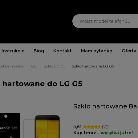
Instrukcje
Blog
Kontakt
Mam pytanko
Oferta
ostałe modele
G5
Szkło LG G5
Szkło hartowane LG G5
a hartowane do LG G5
Szkło hartowane Ba
4,61
(72)
Kup teraz –
wysyłka jutro!