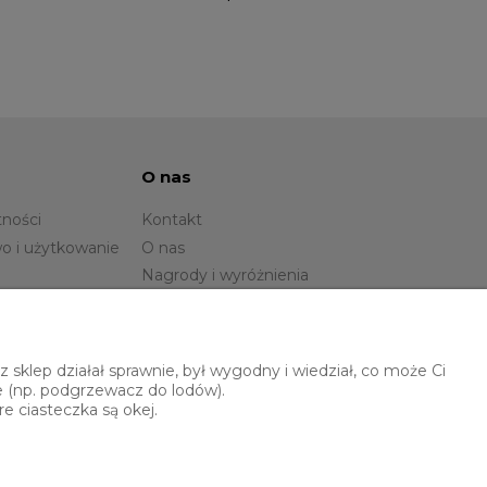
O nas
tności
Kontakt
o i użytkowanie
O nas
Nagrody i wyróżnienia
sklep działał sprawnie, był wygodny i wiedział, co może Ci
e (np. podgrzewacz do lodów).
e ciasteczka są okej.
Polski Banan
ul. Brzoskwiniowa 6